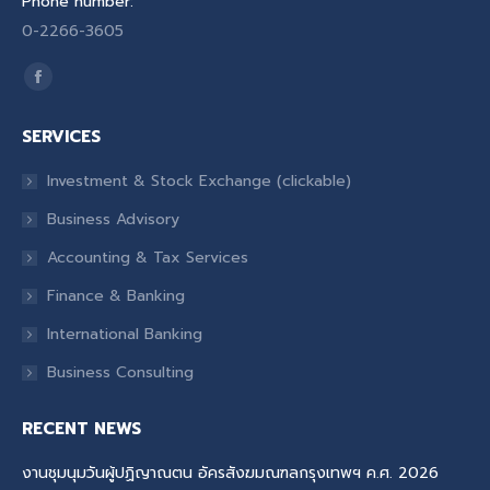
Phone number:
0-2266-3605
Find us on:
Facebook
page
SERVICES
opens
in
Investment & Stock Exchange (clickable)
new
Business Advisory
window
Accounting & Tax Services
Finance & Banking
International Banking
Business Consulting
RECENT NEWS
งานชุมนุมวันผู้ปฏิญาณตน อัครสังฆมณฑลกรุงเทพฯ ค.ศ. 2026