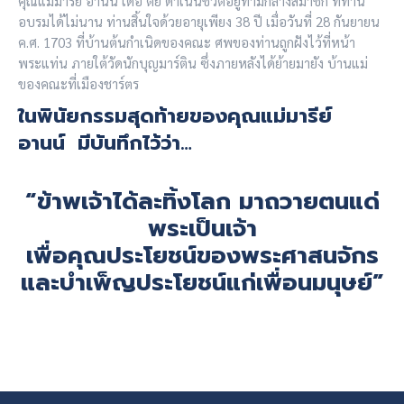
คุณแม่มารีย์ อานน์ เดอ ติยี ดำเนินชีวิตอยู่ท่ามกลางสมาชิก ที่ท่าน
อบรมได้ไม่นาน ท่านสิ้นใจด้วยอายุเพียง 38 ปี เมื่อวันที่ 28 กันยายน
ค.ศ. 1703 ที่บ้านต้นกำเนิดของคณะ ศพของท่านถูกฝังไว้ที่หน้า
พระแท่น ภายใต้วัดนักบุญมาร์ติน ซึ่งภายหลังได้ย้ายมายัง บ้านแม่
ของคณะที่เมืองชาร์ตร
ในพินัยกรรมสุดท้ายของคุณแม่มารีย์
อานน์ มีบันทึกไว้ว่า…
“ข้าพเจ้าได้ละทิ้งโลก มาถวายตนแด่
พระเป็นเจ้า
เพื่อคุณประโยชน์ของพระศาสนจักร
และบำเพ็ญประโยชน์แก่เพื่อนมนุษย์”