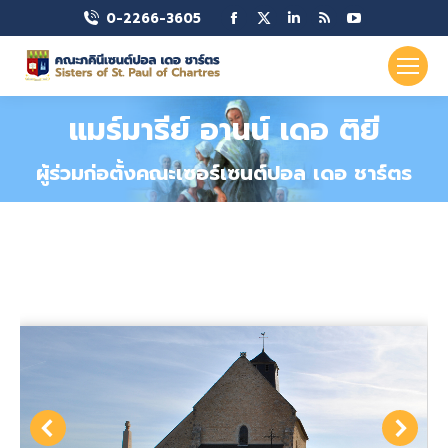
Facebook
X
Linkedin
Rss
YouTube
0-2266-3605
page
page
page
page
page
opens
opens
opens
opens
opens
in
in
in
in
in
แมร์มารีย์ อานน์ เดอ ติยี
new
new
new
new
new
window
window
window
window
window
ผู้ร่วมก่อตั้งคณะเซอร์เซนต์ปอล เดอ ชาร์ตร