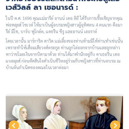
เวส์วิลล์ ลา เชอนารด์ :
ในปี ค.ศ. 1696 คุณแม่มารีย์ อานน์ เดอ ติยี ได้รับการเชื้อเชิญจากคุณ
พ่อหลุยส์ โชเวต์ ให้มาเป็นผู้อบรมหญิงสาวผู้อุทิศตน 4 คนแรก คือมา
รีย์ มีโช, บาร์บ ฟูโกล์ต, แคธรีน ซีรู และอานน์ เลอราต์
โดยเวลานั้น มาร์การิต ดาวิด แม่เลี้ยงของท่านห้ามมิให้ท่านทำเช่นนั้น
เพราะทำให้เสื่อมเสียวงศ์ตระกูล ท่านถูกไล่ออกจากบ้านและถูกกล่าว
หาว่าขโมยเงินจากบิดามาด้วย ท่านได้มาพำนักอยู่กับ คาเธอรีน เดอ
แบลลุยส์ ก่อนตัดสินใจดำเนินชีวิตอยู่ร่วมกับหญิงสาวที่ท่านอบรม ณ
บ้านต้นกำเนิดของคณะในเวลาต่อมา