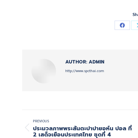
Sh
Share
on
Facebo
AUTHOR:
ADMIN
http://www.spcthai.com
POST
NAVIGATION
PREVIOUS
ประมวลภาพพระสันตะปาปายอห์น ปอล ที่
Previous
2 เสด็จเยือนประเทศไทย ชุดที่ 4
post: