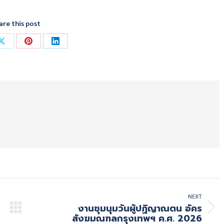
are this post
Share
Share
Share
on
on
on
ok
X
Pinterest
LinkedIn
NEXT
งานชุมนุมวันผู้ปฏิญาณตน อัคร
Next
สังฆมณฑลกรุงเทพฯ ค.ศ. 2026
post: