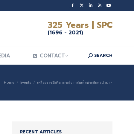
EDIA
CONTACT
Facebook
X
Linkedin
SEARCH
Rss
YouTube
Search:
page
page
page
page
page
325 Years | SPC
opens
opens
opens
opens
opens
(1696 - 2021)
in
in
in
in
in
new
new
new
new
new
window
window
window
window
window
EDIA
CONTACT
SEARCH
Search:
Home
Events
เครื่องราชอิสริยาภรณ์จากสมเด็จพระสันตะปาปาฯ
You are here:
RECENT ARTICLES